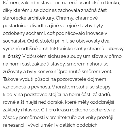
Kámen, základní stavební materiál v antickém Řecku,
díky kterému se dodnes zachovala značná část
starořecké architektury. Chrámy, chrámové
pokladnice, divadla a jiné veřejné stavby byly
ozdobeny sochami, což podněcovalo inovace v
sochařství. Od 6. století př. n. l. se objevovaly dva
výrazně odlišné architektonické slohy chrámů -
dórský
a
iónský
. V dórském slohu se sloupy umisťovaly přímo
na horní část základů stavby, směrem nahoru se
zužovaly a byly konvexní (prohnuté směrem ven).
Takové vydutí působí na pozorovatele dojmem
vznosnosti a pevnosti. V iónském slohu se sloupy
kladly na podstavce stojící na horní části základů,
rovné a štíhlejší než dórské, které měly ozdobnější
základy i hlavice. Cit pro krásu řeckého sochařství a
zásady poměrnosti v architektuře ovlivnily později
renesanci i vývoj umění v dalších obdobích.