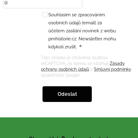
Souhlasím se zpracováním
osobních údajů (email) za
účelem zasílání novinek z webu
pmhistorie.cz. Newsletter mohu
kdykoli zrušit.
Tato stránka je chráněná službou
reCAPTCHA, na kterou se vztahují
Zásady
ochrany osobních údajů
a
Smluvní podmínky
společnosti Google.
Odeslat