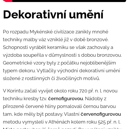
Dekorativní umění
Po rozpadu Mykénské civilizace zanikly mnohé
techniky malby váz vzniklé již v době bronzové.
Schopnosti vyrábět keramiku se však zachovaly a
výzdoba soupeřila v důmyslnosti s dobou bronzovou.
Geometrické vzory byly z počátku nejoblíbenějším
typem dekoru. Vytlačily východní dekorativní umění
složené z rostlinných či živočišných motivů.
V Korintu začali vyvíjet okolo roku 720 př. n. l. novou
techniku kresby tzv.
černofigurovou
. Nádoby z
přirozeně červené hlíny pomalovali černou barvou
tam, kde měly být postavy. Vlastní
červenofigurovou
metodu vymysleli v Athénách kolem roku 525 př. n. l.