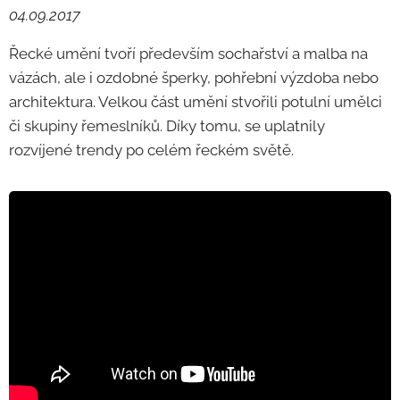
04.09.2017
Řecké umění tvoří především sochařství a malba na
vázách, ale i ozdobné šperky, pohřební výzdoba nebo
architektura. Velkou část umění stvořili potulní umělci
či skupiny řemeslníků. Díky tomu, se uplatnily
rozvíjené trendy po celém řeckém světě.