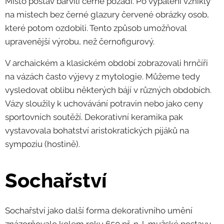
Místo postav barvili černě pozadí. Po vypálení vznikly
na místech bez černé glazury červené obrázky osob,
které potom ozdobili. Tento způsob umožňoval
upravenější výrobu, než černofigurový.
V archaickém a klasickém období zobrazovali hrnčíři
na vázách často výjevy z mytologie. Můžeme tedy
vysledovat oblibu některých bájí v různých obdobích.
Vázy sloužily k uchovávání potravin nebo jako ceny
sportovních soutěží. Dekorativní keramika pak
vystavovala bohatství aristokratických pijáků na
sympoziu (hostině).
Sochařství
Sochařství jako další forma dekorativního umění
znázorňovalo kolem roku 650 př. n. l. mužské postavy