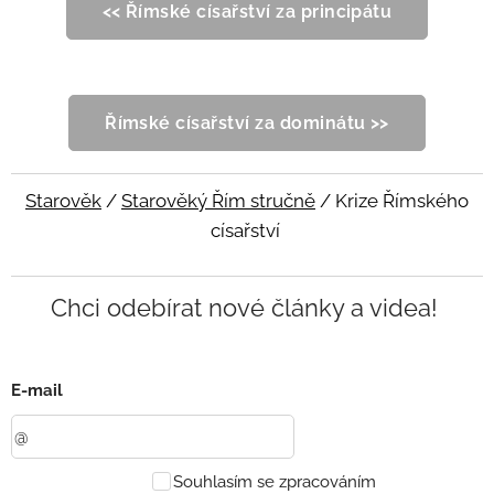
<< Římské císařství za principátu
Římské císařství za dominátu >>
Starověk
/
Starověký Řím stručně
/ Krize Římského
císařství
Chci odebírat nové články a videa!
E-mail
Souhlasím se zpracováním