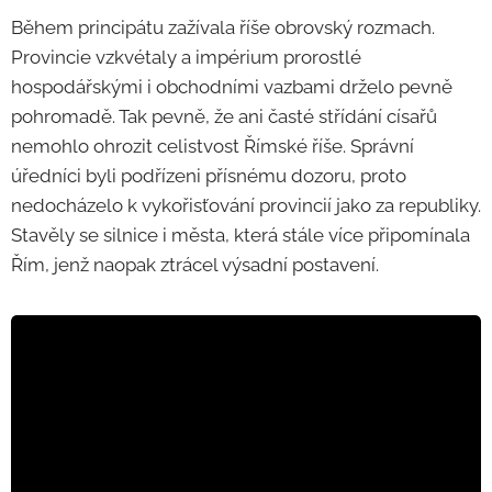
Během principátu zažívala říše obrovský rozmach.
Provincie vzkvétaly a impérium prorostlé
hospodářskými i obchodními vazbami drželo pevně
pohromadě. Tak pevně, že ani časté střídání císařů
nemohlo ohrozit celistvost Římské říše. Správní
úředníci byli podřízeni přísnému dozoru, proto
nedocházelo k vykořisťování provincií jako za republiky.
Stavěly se silnice i města, která stále více připomínala
Řím, jenž naopak ztrácel výsadní postavení.