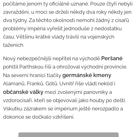
počítáme jenom ty oficiálně uznané. Pouze čtyři nebyli
zavražděni, u moci se drželi někdy dva roky někdy jen
dva týdny. Za těchto okolností nemohl žádný z císařů
problémy impéria vyřešit jednoduše z nedostatku
času. Většinu krátké vlády trávili na vojenských
taženích.
Peršané
Nový nebezpečnější nepřítel na východě
pohltil Parthskou říši a ohrožoval východní provincie.
germánské kmeny
Na severní hranici tlačily
Alamanů, Franků, Gótů. Uvnitř říše vládl neklid i
občanské války
mezi zvolenými panovníky a
vzdorocísaři, kteří se objevovali jako houby po dešti.
Vskutku zázrakem se impérium ještě nerozpadlo a
dokonce se dočkalo vzkříšení.