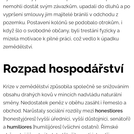
nemohli dostát svým závazkům, upadali do dluhů a po
vypršení smlouvy jim majitelé bránili v odchodu z
pozemku. Postavení kolónů se podobalo otrokům, i
když šlo o svobodné občany, byli trestáni fyzicky a
mizela motivace k pilné práci, což vedlo k úpadku
zemědělství.
Rozpad hospodářství
Krize v zemědělství způsobila společně se snižováním
obsahu drahých kovů v mincích nadvládu naturální
směny. Nedostatek peněz v oběhu zasáhl i řemeslo a
obchod. Narůstaly sociální rozdíly mezi
honestiores
[honestyjóres] (vyšší úředníci, vyšší důstojníci, senátoři)
a
humiliores
[humilijóres] (všichni ostatní). Římské