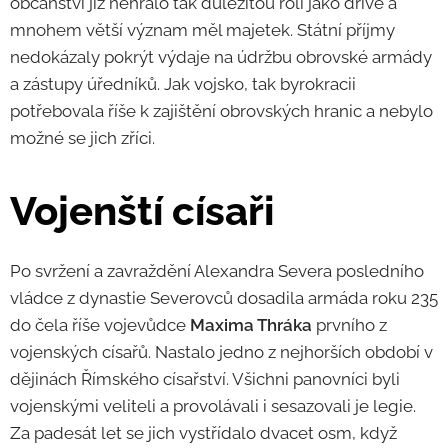
občanství již nehrálo tak důležitou roli jako dříve a
mnohem větší význam měl majetek. Státní příjmy
nedokázaly pokrýt výdaje na údržbu obrovské armády
a zástupy úředníků. Jak vojsko, tak byrokracii
potřebovala říše k zajištění obrovských hranic a nebylo
možné se jich zříci.
Vojenští císaři
Po svržení a zavraždění Alexandra Severa posledního
vládce z dynastie Severovců dosadila armáda roku 235
do čela říše vojevůdce
Maxima Thráka
prvního z
vojenských císařů. Nastalo jedno z nejhorších období v
dějinách Římského císařství. Všichni panovníci byli
vojenskými veliteli a provolávali i sesazovali je legie.
Za padesát let se jich vystřídalo dvacet osm, když