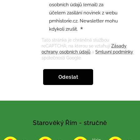
osobních údajů (email) za
účelem zasílání novinek z webu
pmhistorie.cz. Newsletter mohu
kdykoli zrušit.
Tato stránka je chráněná službou
reCAPTCHA, na kterou se vztahují
Zásady
ochrany osobních údajů
a
Smluvní podmínky
společnosti Google.
Odeslat
Starověký Řím - stručně