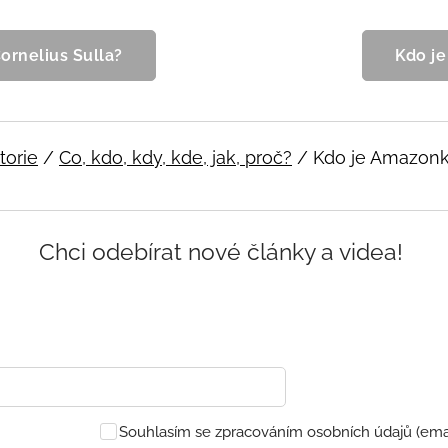
Cornelius Sulla?
Kdo je
torie
/
Co, kdo, kdy, kde, jak, proč?
/ Kdo je Amazon
Chci odebírat nové články a videa!
Souhlasím se zpracováním osobních údajů (emai