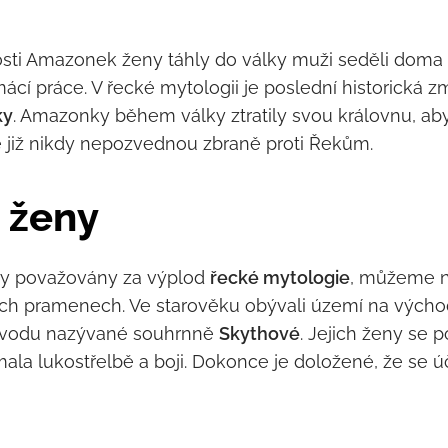
ti Amazonek ženy táhly do války muži seděli doma a 
domácí práce. V řecké mytologii je poslední historick
ky
. Amazonky během války ztratily svou královnu, aby 
 že již nikdy nepozvednou zbraně proti Řekům.
 ženy
ky považovány za výplod
řecké mytologie
, můžeme n
ých pramenech. Ve starověku obývali území na vých
ůvodu nazývané souhrnně
Skythové
. Jejich ženy se 
la lukostřelbě a boji. Dokonce je doložené, že se úč