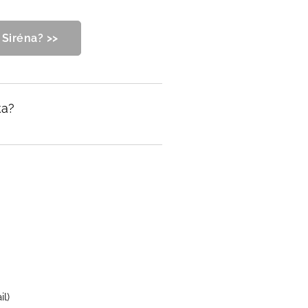
 Siréna? >>
ka?
l)