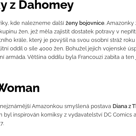
y z Dahomey
iky, kde nalezneme další
ženy bojovnice
. Amazonky 
pinu žen, jež měla zajistit dostatek potravy v nepř
ího krále, který je povýšil na svou osobní stráž roku 
itní oddíl o síle 4000 žen. Bohužel jejich vojenské ú
í armáda. Většina oddílu byla Francouzi zabita a ten 
 Woman
 nejznámější Amazonkou smyšlená postava
Diana z 
byl inspirován komiksy z vydavatelství DC Comics a
17.