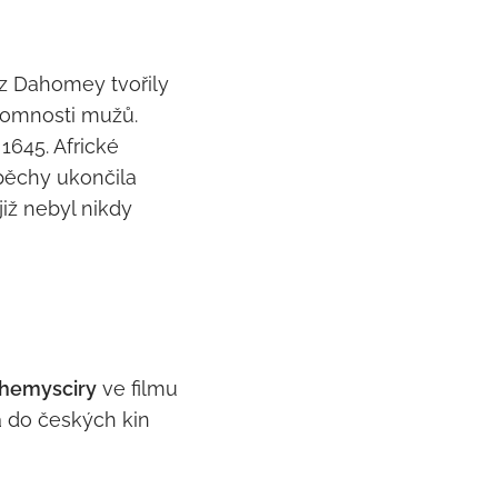
z Dahomey tvořily
ítomnosti mužů.
1645. Africké
spěchy ukončila
již nebyl nikdy
Themysciry
ve filmu
 do českých kin