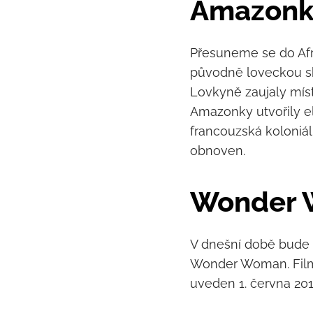
Amazonk
Přesuneme se do Afr
původně loveckou sku
Lovkyně zaujaly místn
Amazonky utvořily el
francouzská koloniáln
obnoven.
Wonder
V dnešní době bude
Wonder Woman. Film 
uveden 1. června 20