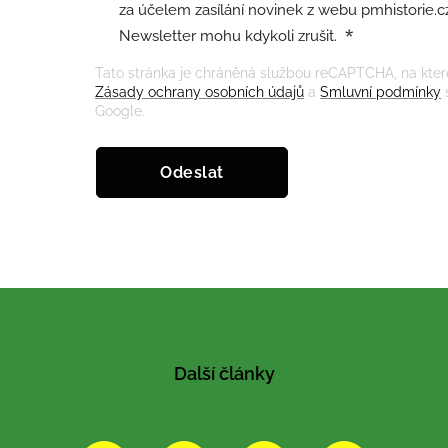
za účelem zasílání novinek z webu pmhistorie.cz
Newsletter mohu kdykoli zrušit.
Tato stránka je chráněná službou reCAPTCHA, na ktero
Zásady ochrany osobních údajů
a
Smluvní podmínky
Google.
Odeslat
Další články