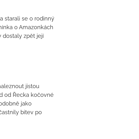
starali se o rodinný
á zmínka o Amazonkách
dostaly zpět její
aleznout jistou
od od Řecka kočovné
podobně jako
astnily bitev po