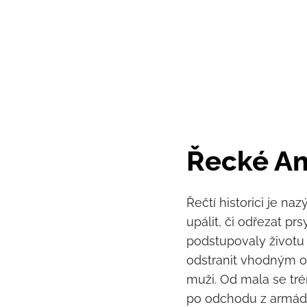
Řecké A
Řečtí historici je naz
upálit, či odřezat pr
podstupovaly životu
odstranit vhodným o
muži. Od mala se tré
po odchodu z armády s