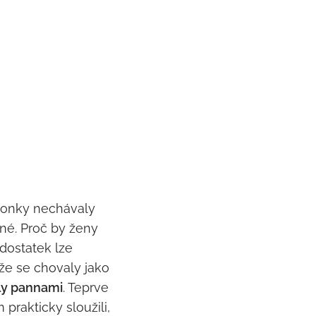
zonky nechávaly
bné. Proč by ženy
dostatek lze
e se chovaly jako
ly pannami
. Teprve
prakticky sloužili,