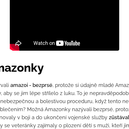
mazonky
ývali
amazoi - bezprsé
, protože si údajně mladé Ama
sy, aby se jim lépe střílelo z luku. To je nepravděpodo
 nebezpečnou a bolestivou proceduru, když tento ne
blečením? Možná Amazonky nazývali bezprsé, protož
novaly v boji a do ukončení vojenské služby
zůstáva
e veteránky zajímaly o plození dětí s muži, kteří jim 