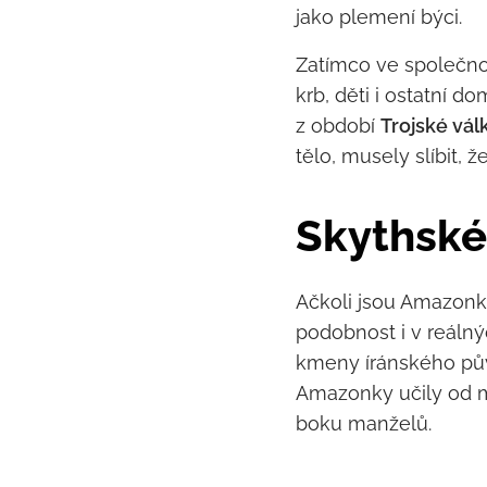
jako plemení býci.
Zatímco ve společnos
krb, děti i ostatní 
z období
Trojské vál
tělo, musely slíbit,
Skythské
Ačkoli jsou Amazon
podobnost i v reáln
kmeny íránského p
Amazonky učily od ma
boku manželů.