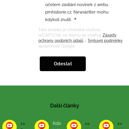
účelem zasílání novinek z webu
pmhistorie.cz. Newsletter mohu
kdykoli zrušit.
Tato stránka je chráněná službou
reCAPTCHA, na kterou se vztahují
Zásady
ochrany osobních údajů
a
Smluvní podmínky
společnosti Google.
Odeslat
Další články
>>
Kde
>>
>>