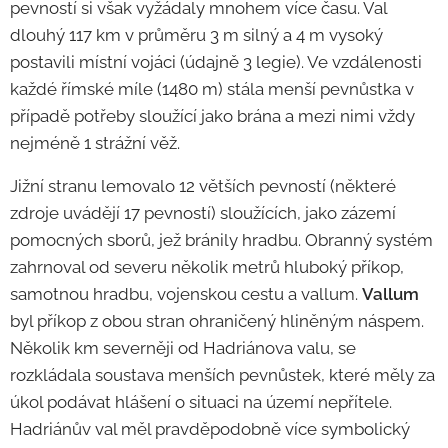
pevností si však vyžádaly mnohem více času. Val
dlouhý 117 km v průměru 3 m silný a 4 m vysoký
postavili místní vojáci (údajně 3 legie). Ve vzdálenosti
každé římské míle (1480 m) stála menší pevnůstka v
případě potřeby sloužící jako brána a mezi nimi vždy
nejméně 1 strážní věž.
Jižní stranu lemovalo 12 větších pevností (některé
zdroje uvádějí 17 pevností) sloužících, jako zázemí
pomocných sborů, jež bránily hradbu. Obranný systém
zahrnoval od severu několik metrů hluboký příkop,
samotnou hradbu, vojenskou cestu a vallum.
Vallum
byl příkop z obou stran ohraničený hliněným náspem.
Několik km severněji od Hadriánova valu, se
rozkládala soustava menších pevnůstek, které měly za
úkol podávat hlášení o situaci na území nepřítele.
Hadriánův val měl pravděpodobně více symbolický