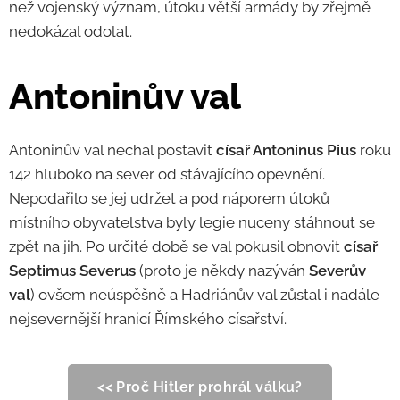
než vojenský význam, útoku větší armády by zřejmě
nedokázal odolat.
Antoninův val
Antoninův val nechal postavit
císař Antoninus Pius
roku
142 hluboko na sever od stávajícího opevnění.
Nepodařilo se jej udržet a pod náporem útoků
místního obyvatelstva byly legie nuceny stáhnout se
zpět na jih. Po určité době se val pokusil obnovit
císař
Septimus Severus
(proto je někdy nazýván
Severův
val
) ovšem neúspěšně a Hadriánův val zůstal i nadále
nejsevernější hranicí Římského císařství.
<< Proč Hitler prohrál válku?