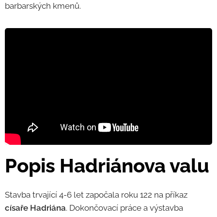
barbarských kmenů.
Popis Hadriánova valu
Stavba trvající 4-6 let započala roku 122 na příkaz
císaře Hadriána
. Dokončovací práce a výstavba