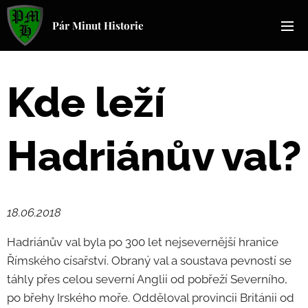
Pár Minut Historie
Kde leží
Hadriánův val?
18.06.2018
Hadriánův val byla po 300 let nejsevernější hranice
Římského císařství. Obraný val a soustava pevností se
táhly přes celou severní Anglii od pobřeží Severního,
po břehy Irského moře. Odděloval provincii Británii od